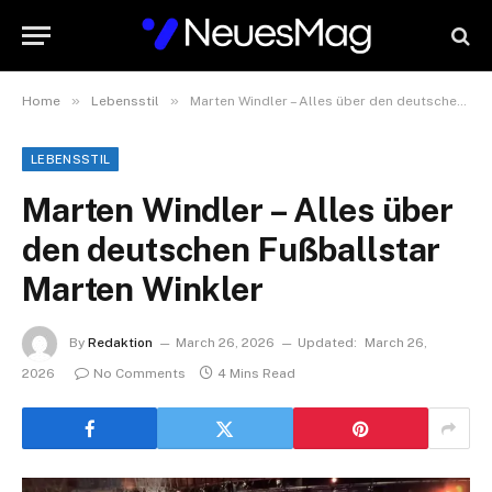
»
»
Home
Lebensstil
Marten Windler – Alles über den deutschen Fußballstar Marten Winkler
LEBENSSTIL
Marten Windler – Alles über
den deutschen Fußballstar
Marten Winkler
By
Redaktion
March 26, 2026
Updated:
March 26,
2026
No Comments
4 Mins Read