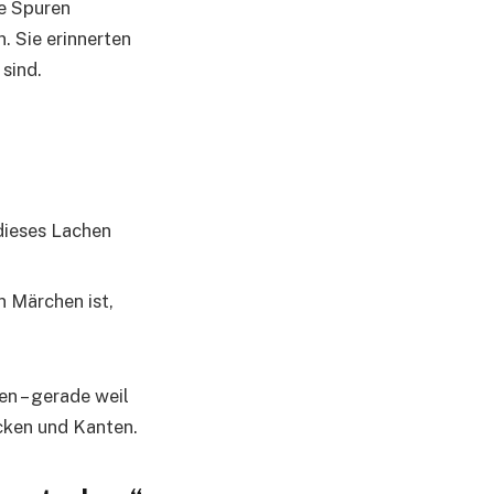
ie Spuren
. Sie erinnerten
sind.
 dieses Lachen
n Märchen ist,
en – gerade weil
cken und Kanten.