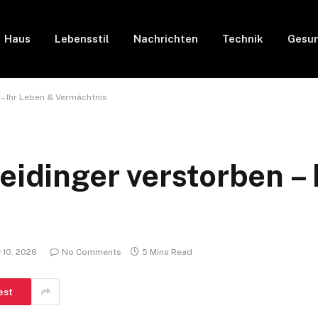
Haus
Lebensstil
Nachrichten
Technik
Gesun
 – Ihr Leben & Vermächtnis
eidinger verstorben –
 10, 2026
No Comments
5 Mins Read
est