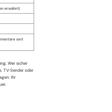
len erwähnt)
mentare seit
ung. Wer sicher
e, TV-Sender oder
agen: Ihr
uer.