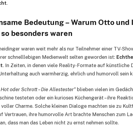
cht
.
nsame Bedeutung – Warum Otto und I
 so besonders waren
neidinger waren weit mehr als nur Teilnehmer einer TV-Show
erer schnelllebigen Medienwelt selten geworden ist:
Echthe
t
. In Zeiten, in denen viele Reality-Formate auf künstliche
 Unterhaltung auch warmherzig, ehrlich und humorvoll sein k
„Hot oder Schrott – Die Allestester“
blieben vielen im Gedächt
hine testeten oder ein kurioses Küchengerät – ihre Reakt
d voller Charme. Solche kleinen Dialoge machten sie zu Kultf
uf Vertrauen, ihre humorvolle Art brachte Menschen zum La
ran, dass man das Leben nicht zu ernst nehmen sollte.