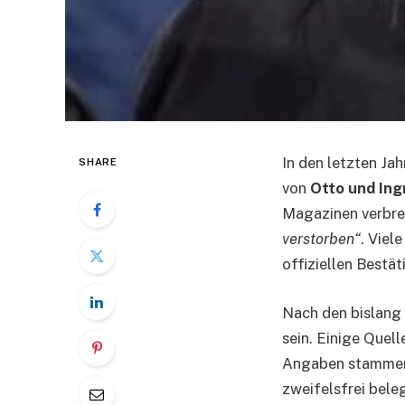
In den letzten Ja
SHARE
von
Otto und Ing
Magazinen verbre
verstorben“
. Viel
offiziellen Bestä
Nach den bislang
sein. Einige Quell
Angaben stammen j
zweifelsfrei bele