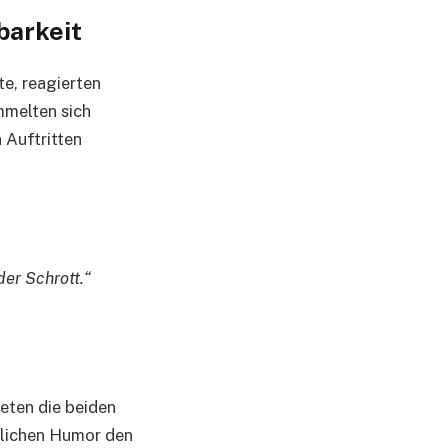
barkeit
e, reagierten
mmelten sich
 Auftritten
der Schrott.“
eten die beiden
ürlichen Humor den