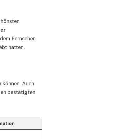
chönsten
er
s dem Fernsehen
ebt hatten.
en können. Auch
hen bestätigten
mation