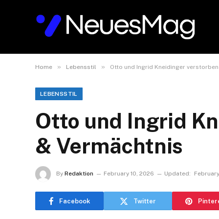
»
»
Home
Lebensstil
Otto und Ingrid Kneidinger verstorben
LEBENSSTIL
Otto und Ingrid Kn
& Vermächtnis
By
Redaktion
February 10, 2026
Updated:
February
Facebook
Twitter
Pinter