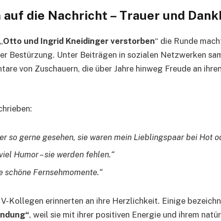
 auf die Nachricht – Trauer und Dank
„
Otto und Ingrid Kneidinger verstorben
“ die Runde macht
efer Bestürzung. Unter Beiträgen in sozialen Netzwerken sa
re von Zuschauern, die über Jahre hinweg Freude an ihren
chrieben:
er so gerne gesehen, sie waren mein Lieblingspaar bei Hot o
 viel Humor – sie werden fehlen.“
ele schöne Fernsehmomente.“
-Kollegen erinnerten an ihre Herzlichkeit. Einige bezeichn
endung“
, weil sie mit ihrer positiven Energie und ihrem nat