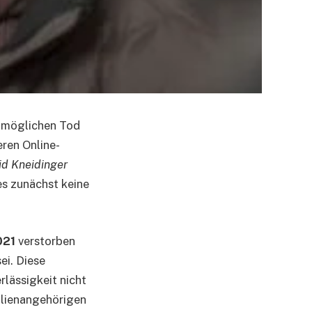
n möglichen Tod
eren Online-
id Kneidinger
 es zunächst keine
021
verstorben
ei. Diese
lässigkeit nicht
milienangehörigen