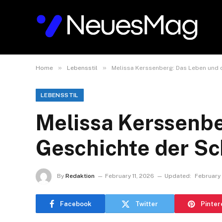
»
»
Home
Lebensstil
Melissa Kerssenberg: Das Leben und d
LEBENSSTIL
Melissa Kerssenbe
Geschichte der Sc
By
Redaktion
February 11, 2026
Updated:
February 
Facebook
Twitter
Pinter