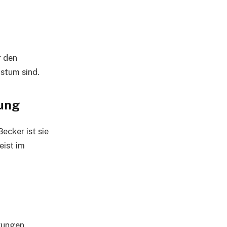
r den
stum sind.
tung
ecker ist sie
eist im
hrungen