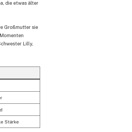
a, die etwas älter
re Großmutter sie
n Momenten
chwester Lilly,
er
nd
le Stärke