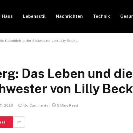
Haus
Lebensstil
Nachrichten
Technik
Gesun
ie Geschichte der Schwester von Lilly Becker
rg: Das Leben und die
hwester von Lilly Beck
11, 2026
No Comments
5 Mins Read
est