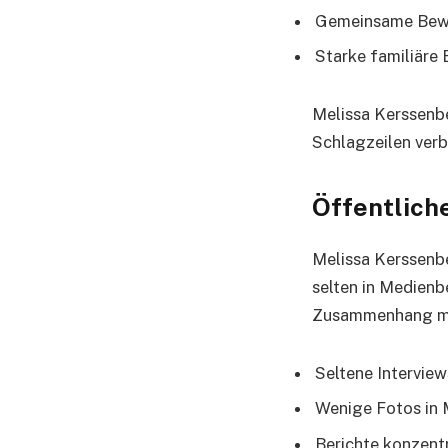
Gemeinsame Bewä
Starke familiäre
Melissa Kerssenbe
Schlagzeilen verb
Öffentlich
Melissa Kerssenber
selten in Medienb
Zusammenhang mit
Seltene Intervie
Wenige Fotos in 
Berichte konzentr