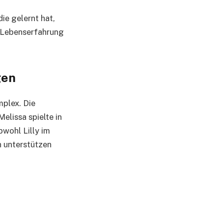
ie gelernt hat,
e Lebenserfahrung
gen
mplex. Die
lissa spielte in
bwohl Lilly im
n unterstützen